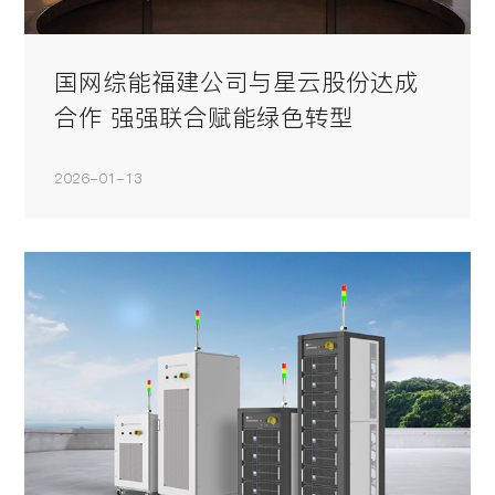
国网综能福建公司与星云股份达成
合作 强强联合赋能绿色转型
2026-01-13