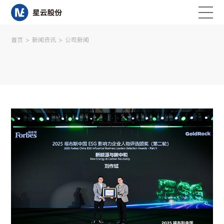
首页
>
新闻资讯
>
公司新闻
首页
关于星云
研发与创新
产品中心
新闻资讯