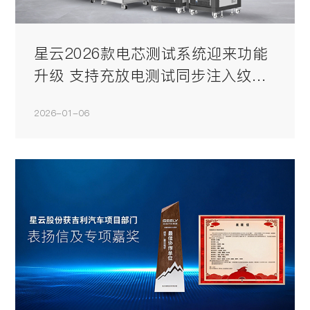
星云2026款电芯测试系统迎来功能
升级 支持充放电测试同步注入纹波
叠加
2026-01-06