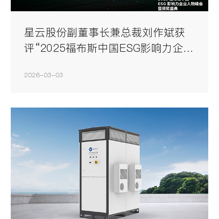
渠道合作
星云股份副董事长兼总裁刘作斌获
评“2025福布斯中国ESG影响力企业
人物”
投资者关系
2026-03-03
联系星云
中文
/
EN