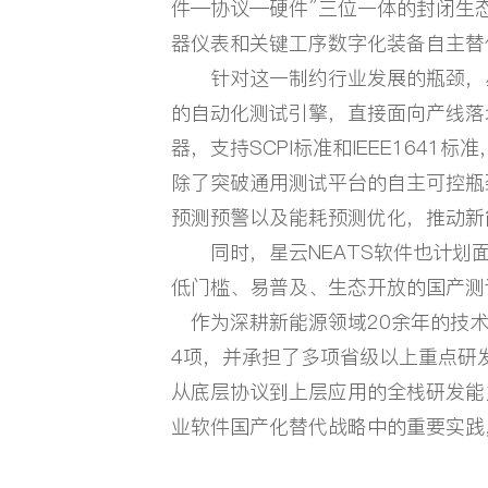
件—协议—硬件”三位一体的封闭生
器仪表和关键工序数字化装备自主替
针对这一制约行业发展的瓶颈，星云
中文
/
EN
的自动化测试引擎，直接面向产线落
器，支持SCPI标准和IEEE16
除了突破通用测试平台的自主可控瓶
预测预警以及能耗预测优化，推动新
同时，星云NEATS软件也计划面
低门槛、易普及、生态开放的国产测
作为深耕新能源领域20余年的技术
4项，并承担了多项省级以上重点研
从底层协议到上层应用的全栈研发能
业软件国产化替代战略中的重要实践