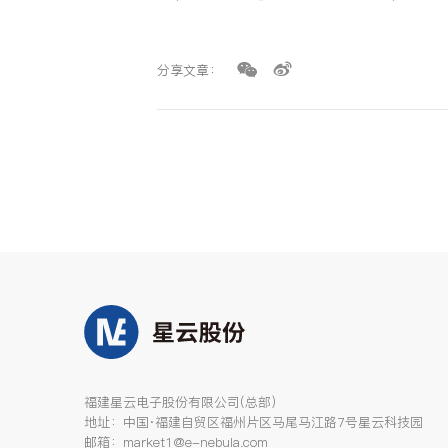
分享文章：
福建星云电子股份有限公司(总部)
地址：中国·福建自贸区福州片区马尾马江路7号星云科技园
邮箱：market1@e-nebula.com