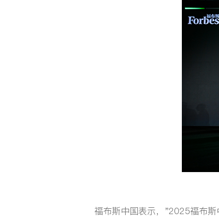
新闻资讯
渠道合作
投资者关系
联系星云
快速检索
福布斯中国表示，"2025福布斯
测试设备
仪器仪表
智能装备
充电桩
储能变流器
充电站