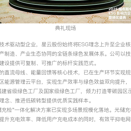
典礼现场
驱动型企业，星云股份始终将ESG理念上升至企业核心
产制造、产业生态协同的全链条绿色发展体系。公司以技
系建设提供可复制、可推广的标杆实践范式。
的直流母线、能量回馈等核心技术，已在生产环节实现规
区能源管理云平台，实现生产效率与绿色效益双向提升，
度福建省级绿色工厂及国家级绿色工厂，倾力打造零碳园区
G理念、推进低碳转型提供优质实践样本。
储充检"一体化解决方案已实现多场景规模化落地。光储
提升充电效率、降低用户充电成本的同时，有效平抑电网