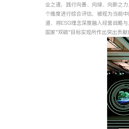
业之道，践行向善、向绿、向新之力
个维度进行综合评估，被视为当前中
中文
/
EN
道、将ESG理念深度融入经营战略
国家"双碳"目标实现所作出突出贡