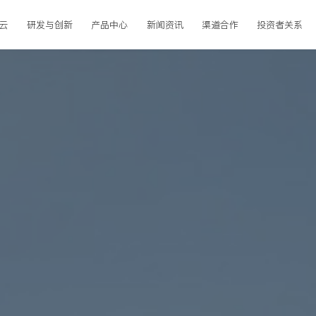
云
研发与创新
产品中心
新闻资讯
渠道合作
投资者关系