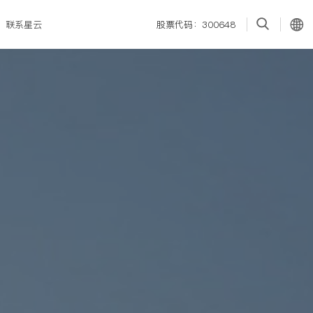
联系星云
股票代码：300648