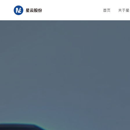
首页
关于星
取消
首页
关于星云
研发与创新
产品中心