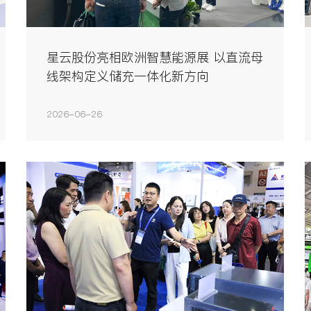
星云股份亮相欧洲智慧能源展 以直流母
线架构定义储充一体化新方向
2026-06-26