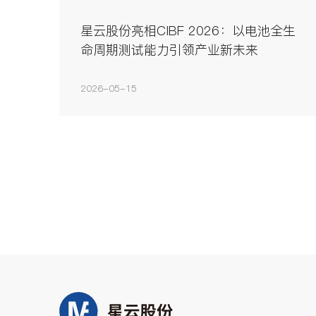
星云股份亮相CIBF 2026：以电池全生
命周期测试能力引领产业新未来
2026-05-15