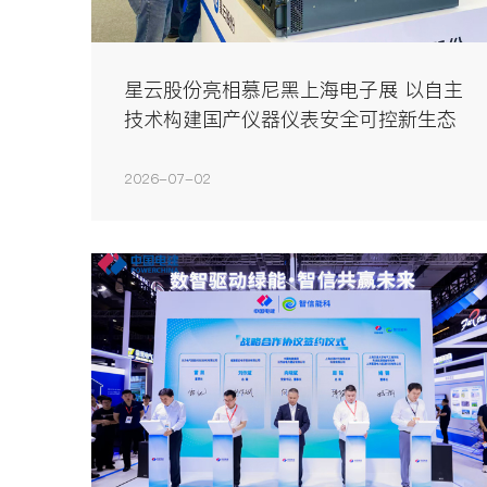
新闻资讯
星云股份亮相慕尼黑上海电子展 以自主
技术构建国产仪器仪表安全可控新生态
渠道合作
2026-07-02
投资者关系
联系星云
快速检索
测试设备
仪器仪表
智能装备
充电桩
储能变流器
充电站