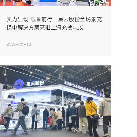
实力出场 载誉前行｜星云股份全场景充
换电解决方案亮相上海充换电展
2026-05-18