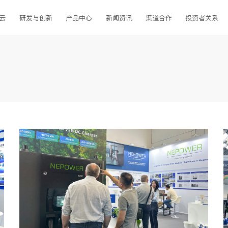
云
研发与创新
产品中心
新闻资讯
渠道合作
投资者关系