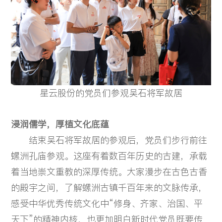
星云股份的党员们参观吴石将军故居
浸润儒学，厚植文化底蕴
结束吴石将军故居的参观后，党员们步行前往
螺洲孔庙参观。这座有着数百年历史的古建，承载
着当地崇文重教的深厚传统。大家漫步在古色古香
的殿宇之间，了解螺洲古镇千百年来的文脉传承，
感受中华优秀传统文化中“修身、齐家、治国、平
天下”的精神内核，也更加明白新时代党员既要传