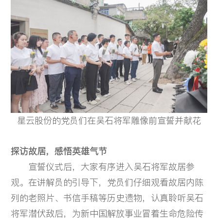
星云股份的党员们在吴石将军雕像前宣誓并献花
探访故居，感悟英雄气节
宣誓仪式后，大家有序进入吴石将军故居参
观。在讲解员的引导下，党员们仔细观看故居内陈
列的老照片、书信手稿等历史遗物，认真聆听吴石
将军潜伏敌后，为新中国解放事业冒着生命危险传