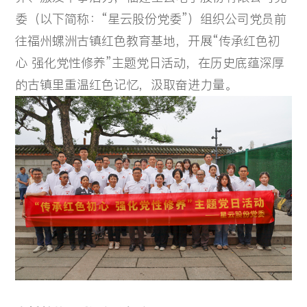
委（以下简称：“星云股份党委”）组织公司党员前
渠道合作
往福州螺洲古镇红色教育基地，开展“传承红色初
心 强化党性修养”主题党日活动，在历史底蕴深厚
的古镇里重温红色记忆，汲取奋进力量。
投资者关系
联系星云
中文
/
EN