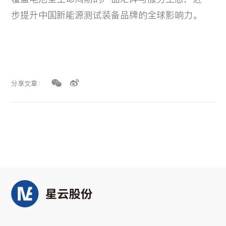
步提升中国新能源测试装备品牌的全球影响力。
分享文章：