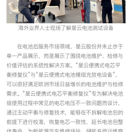
海外业界人士现场了解星云电池测试设备
在电池后服务市场领域，星云股份并未止步于
单一产品展示，而是展示了围绕电池维护、检修与
价值评估的系统性解决方案。“星云便携式电芯平
衡修复仪”与“星云便携式电池模组充放电设备”，
可以很好满足欧洲市场日益增长的电池维护与检修
需求。“星云便携式电芯平衡修复仪”专为解决电池
组使用过程中常见的电芯电压不一致问题而设计，
通过主动平衡与修复技术，能够在不拆解电池包的
前提下进行校准，恢复电芯一致性，延长电池包整
体寿命，为新能源汽车维修场站、储能系统运维商