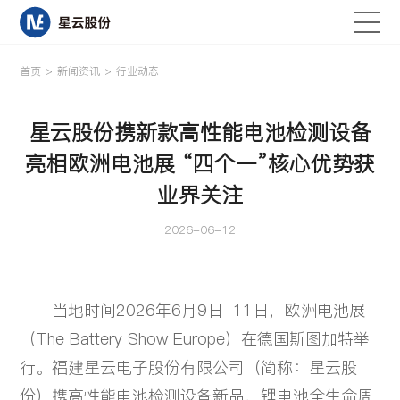
首页
>
新闻资讯
>
行业动态
星云股份携新款高性能电池检测设备
首页
亮相欧洲电池展 “四个一”核心优势获
业界关注
关于星云
2026-06-12
研发与创新
当地时间2026年6月9日-11日，欧洲电池展
产品中心
（The Battery Show Europe）在德国斯图加特举
行。福建星云电子股份有限公司（简称：星云股
新闻资讯
份）携高性能电池检测设备新品、锂电池全生命周