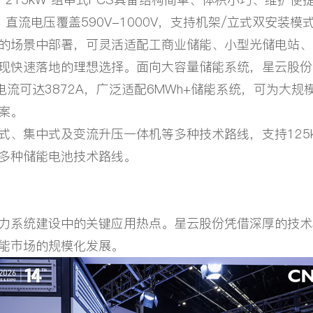
本，直流电压覆盖590V-1000V，支持机架/立式双安装模
的场景中部署，可灵活适配工商业储能、小型光储电站、
快速落地的理想选择。面向大容量储能系统，星云股份展示的
大电流可达3872A，广泛适配6MWh+储能系统，可为大
案。
、集中式及变流升压一体机等多种技术路线，支持125k
多种储能电池技术路线。
系统建设中的关键应用热点。星云股份凭借深厚的技术
能市场的规模化发展。