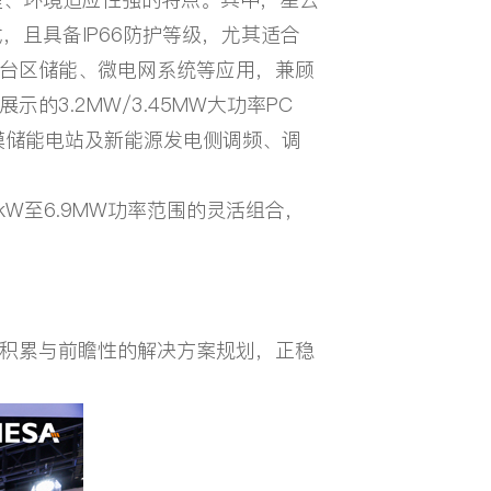
式，且具备IP66防护等级，尤其适合
台区储能、微电网系统等应用，兼顾
3.2MW/3.45MW大功率PC
规模储能电站及新能源发电侧调频、调
W至6.9MW功率范围的灵活组合，
积累与前瞻性的解决方案规划，正稳