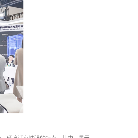
便捷、环境适应性强的特点。其中，星云